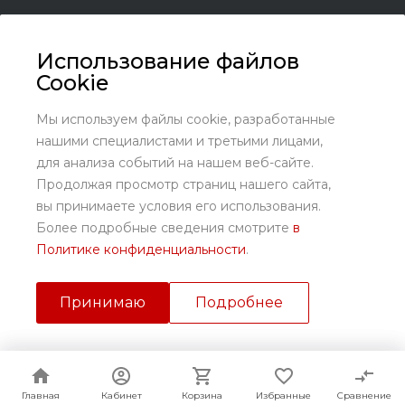
Использование файлов
Cookie
+7 (8636) 25-45-29
Заказать звонок
Мы используем файлы cookie, разработанные
нашими специалистами и третьими лицами,
sales@kundrat.ru
для анализа событий на нашем веб-сайте.
Ростовская обл., Октябрьский р-н., х. Заречный, ул.
Продолжая просмотр страниц нашего сайта,
Заречная, 58
вы принимаете условия его использования.
Более подробные сведения смотрите
в
Политике конфиденциальности
.
Принимаю
Подробнее
© 2026 ПК «Кундрат», Все права защищены
Главная
Главная
Кабинет
Кабинет
Корзина
Корзина
Избранные
Избранные
Сравнение
Сравнение