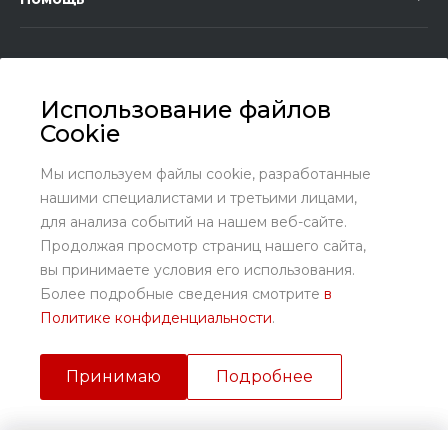
Использование файлов
Cookie
+7 (8636) 25-45-29
Заказать звонок
Мы используем файлы cookie, разработанные
нашими специалистами и третьими лицами,
sales@kundrat.ru
для анализа событий на нашем веб-сайте.
Ростовская обл., Октябрьский р-н., х. Заречный, ул.
Продолжая просмотр страниц нашего сайта,
Заречная, 58
вы принимаете условия его использования.
Более подробные сведения смотрите
в
Политике конфиденциальности
.
Принимаю
Подробнее