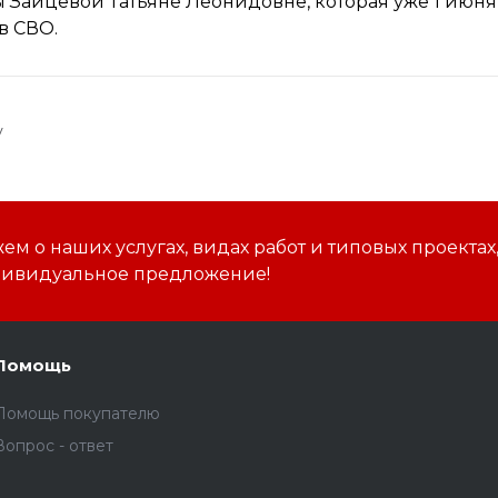
 Зайцевой Татьяне Леонидовне, которая уже 1 июня 
в СВО.
у
м о наших услугах, видах работ и типовых проектах
дивидуальное предложение!
Помощь
Помощь покупателю
Вопрос - ответ