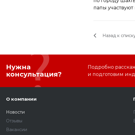
по городу Шахты
папы участвуют 
Назад к списк
Нужна
Подробно расскаже
консультация?
и подготовим ин
О компании
Новости
Отзывы
Вакансии