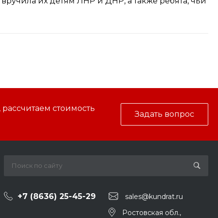
вручила их детям ЛНР и ДНР, а также ребята, чьи
, рассчитаем стоимость
Задать вопрос
+7 (8636) 25-45-29
sales@kundrat.ru
Ростовская обл.,