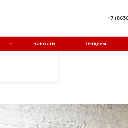
+7 (8636
пециалистами и
+7 (8636) 
айте. Продолжая
 его использования.
Ростовская
НОВОСТИ
ТЕНДЕРЫ
Октябрьский
фиденциальности
.
Заречный, 
58
Пн-Пт: 08:0
Cб-Вс: Вы
sales@kundr