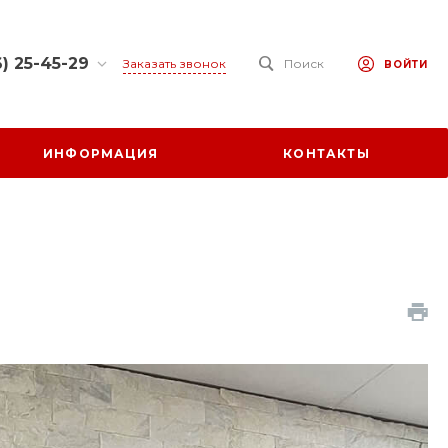
) 25-45-29
Заказать звонок
Поиск
ВОЙТИ
25-45-29
 обл.,
ИНФОРМАЦИЯ
КОНТАКТЫ
 р-н., х.
ул. Заречная,
0-17:00
ходной
at.ru