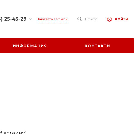
) 25-45-29
Заказать звонок
Поиск
ВОЙТИ
25-45-29
 обл.,
ИНФОРМАЦИЯ
КОНТАКТЫ
 р-н., х.
ул. Заречная,
0-17:00
ходной
at.ru
В корзину"