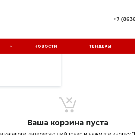
+7 (8636
пециалистами и
+7 (8636) 
айте. Продолжая
 его использования.
Ростовская
НОВОСТИ
ТЕНДЕРЫ
Октябрьский
фиденциальности
.
Заречный, 
58
Пн-Пт: 08:0
Cб-Вс: Вы
sales@kundr
Ваша корзина пуста
в каталоге интересующий товар и нажмите кнопку "