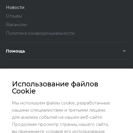
Новости
Отзывы
Вакансии
Политика конфиденциальности
Помощь
Использование файлов
Cookie
+7 (8636) 25-45-29
Заказать звонок
Мы используем файлы cookie, разработанные
нашими специалистами и третьими лицами,
sales@kundrat.ru
для анализа событий на нашем веб-сайте.
Ростовская обл., Октябрьский р-н., х. Заречный, ул.
Продолжая просмотр страниц нашего сайта,
Заречная, 58
вы принимаете условия его использования.