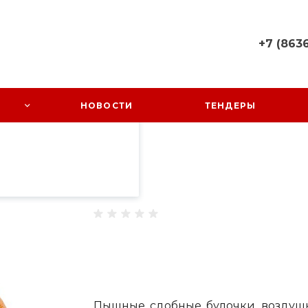
+7 (8636
пециалистами и
+7 (8636) 
айте. Продолжая
 его использования.
Ростовская
НОВОСТИ
ТЕНДЕРЫ
Октябрьский
фиденциальности
.
Заречный, 
58
Пн-Пт: 08:0
Сдоба
/
Булочка "Ромашка"
Cб-Вс: Вы
sales@kundr
Пышные сдобные булочки, воздуш