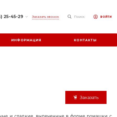
) 25-45-29
Заказать звонок
Поиск
ВОЙТИ
25-45-29
 обл.,
ИНФОРМАЦИЯ
КОНТАКТЫ
 р-н., х.
ул. Заречная,
0-17:00
ходной
at.ru
Заказать
ные и сладкие, выпеченные в форме ромашки с