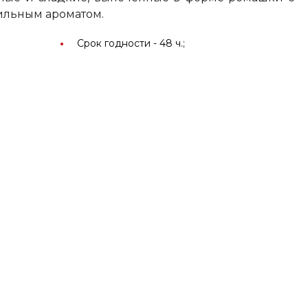
ильным ароматом.
Срок годности -
48 ч.;