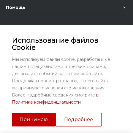
Помощь
Использование файлов
Cookie
+7 (8636) 25-45-29
Заказать звонок
Мы используем файлы cookie, разработанные
нашими специалистами и третьими лицами,
sales@kundrat.ru
для анализа событий на нашем веб-сайте.
Ростовская обл., Октябрьский р-н., х. Заречный, ул.
Продолжая просмотр страниц нашего сайта,
Заречная, 58
вы принимаете условия его использования.
Более подробные сведения смотрите
в
Политике конфиденциальности
.
Принимаю
Подробнее