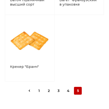
Батон пшеничный
Багет "Франзузский"
высший сорт
в упаковке
Крекер "Бранч"
1
2
3
4
5