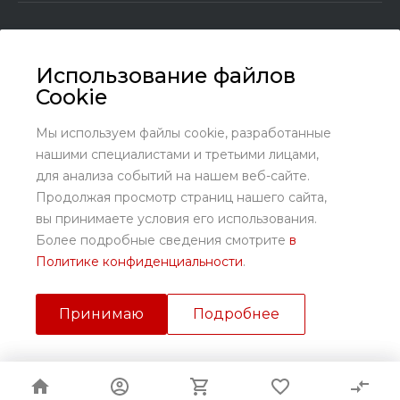
Использование файлов
Cookie
+7 (8636) 25-45-29
Заказать звонок
Мы используем файлы cookie, разработанные
нашими специалистами и третьими лицами,
sales@kundrat.ru
для анализа событий на нашем веб-сайте.
Ростовская обл., Октябрьский р-н., х. Заречный, ул.
Продолжая просмотр страниц нашего сайта,
Заречная, 58
вы принимаете условия его использования.
Более подробные сведения смотрите
в
Политике конфиденциальности
.
Принимаю
Подробнее
© 2026 ПК «Кундрат», Все права защищены